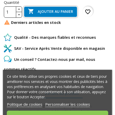
Quantité

favorite_border
AJOUTER AU PANIER

Derniers articles en stock
Qualité - Des marques fiables et reconnues
SAV - Service Après Vente disponible en magasin
Un conseil ? Contactez-nous par mail, nous
sommes réactifs.
Ce site Web utilise ses propres cookies et ceux de tiers pour
améliorer nos services et vous montrer des publicités liées à
vos préférences en analysant vos habitudes de navigation.
Pour donner votre consentement à son utilisation, appuyez
Description
Détails du produit
sur le bouton Accepter.
Politique de cookies
Personnaliser les cookies
Le jeu de 3 nivelettes métalliques garantit un
nivellement précis et stable, idéal pour les travaux