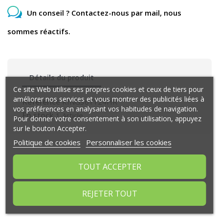
Un conseil ? Contactez-nous par mail, nous
sommes réactifs.
Détails du produit
Ce site Web utilise ses propres cookies et ceux de tiers pour
améliorer nos services et vous montrer des publicités liées à
Référence
KING361124HR
vos préférences en analysant vos habitudes de navigation.
En stock
1 Article
Pour donner votre consentement à son utilisation, appuyez
sur le bouton Accepter.
Politique de cookies
Personnaliser les cookies
Commentaires (0)
TOUT ACCEPTER
REJETER TOUT
Aucun avis n'a été publié pour le moment.