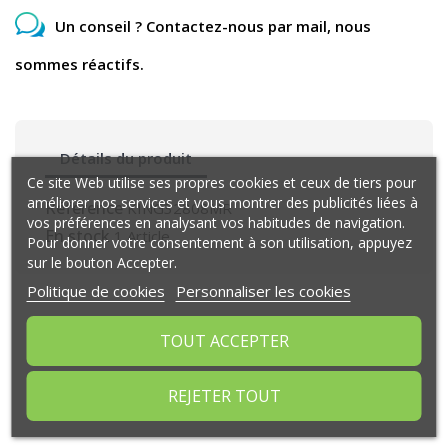
Un conseil ? Contactez-nous par mail, nous
sommes réactifs.
Détails du produit
Ce site Web utilise ses propres cookies et ceux de tiers pour
améliorer nos services et vous montrer des publicités liées à
Référence
KING32808MR
vos préférences en analysant vos habitudes de navigation.
En stock
1 Article
Pour donner votre consentement à son utilisation, appuyez
sur le bouton Accepter.
Politique de cookies
Personnaliser les cookies
Commentaires (0)
TOUT ACCEPTER
REJETER TOUT
Aucun avis n'a été publié pour le moment.