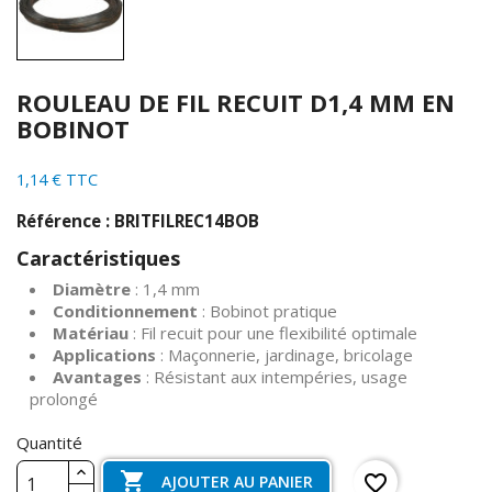
ROULEAU DE FIL RECUIT D1,4 MM EN
BOBINOT
1,14 € TTC
Référence : BRITFILREC14BOB
Caractéristiques
Diamètre
: 1,4 mm
Conditionnement
: Bobinot pratique
Matériau
: Fil recuit pour une flexibilité optimale
Applications
: Maçonnerie, jardinage, bricolage
Avantages
: Résistant aux intempéries, usage
prolongé
Quantité

favorite_border
AJOUTER AU PANIER