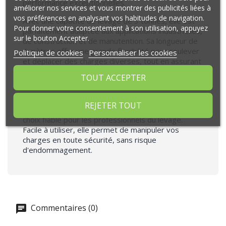
performance exceptionnelles.
améliorer nos services et vous montrer des publicités liées à
vos préférences en analysant vos habitudes de navigation.
Avec une capacité de levage de 3 tonnes, elle est
Pour donner votre consentement à son utilisation, appuyez
parfaitement adaptée aux applications industrielles,
sur le bouton Accepter.
de construction et de manutention. Sa longueur de
4 mètres offre une grande flexibilité pour soulever
Politique de cookies
Personnaliser les cookies
et déplacer des charges diverses, tout en assurant
une répartition équilibrée grâce à sa large surface
TOUT ACCEPTER
de contact.
Cette élingue sangle plate est conforme aux
REJETER TOUT
normes de sécurité en vigueur, ce qui en fait un
choix fiable pour les professionnels du levage.
Facile à utiliser, elle permet de manipuler vos
charges en toute sécurité, sans risque
d'endommagement.
Commentaires (0)