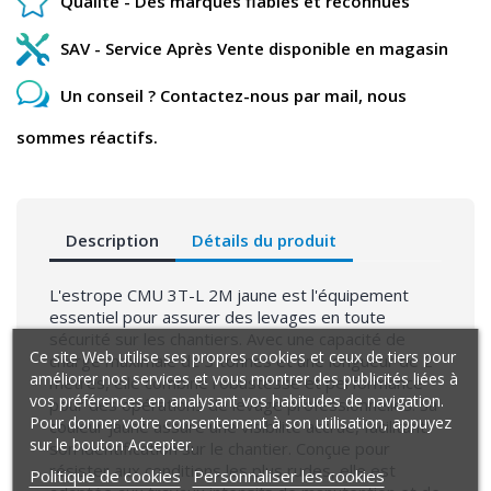
Qualité - Des marques fiables et reconnues
SAV - Service Après Vente disponible en magasin
Un conseil ? Contactez-nous par mail, nous
sommes réactifs.
Description
Détails du produit
L'estrope CMU 3T-L 2M jaune est l'équipement
essentiel pour assurer des levages en toute
sécurité sur les chantiers. Avec une capacité de
Ce site Web utilise ses propres cookies et ceux de tiers pour
charge maximale de 3 tonnes et une longueur de 2
améliorer nos services et vous montrer des publicités liées à
mètres, elle combine robustesse et performance
vos préférences en analysant vos habitudes de navigation.
pour des opérations de levage professionnelles. Sa
Pour donner votre consentement à son utilisation, appuyez
couleur jaune assure une visibilité accrue, facilitant
sur le bouton Accepter.
son identification sur le chantier. Conçue pour
résister aux conditions les plus rudes, elle est
Politique de cookies
Personnaliser les cookies