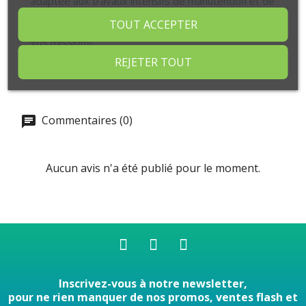
adaptée aux travaux intensifs de manutention et de
levage dans le secteur du BTP, offrant une
TOUT ACCEPTER
durabilité et une sécurité optimales pour toutes
vos missions.
REJETER TOUT
Commentaires (0)
Aucun avis n'a été publié pour le moment.
Inscrivez-vous à notre newsletter,
pour ne rien manquer de nos promos, ventes flash et