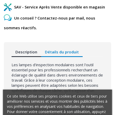
SAV - Service Après Vente disponible en magasin
Un conseil ? Contactez-nous par mail, nous
sommes réactifs.
Description
Détails du produit
Les lampes d'inspection modulaires sont l'outil
essentiel pour les professionnels recherchant un
éclairage de qualité dans divers environnements de
travail. Grâce à leur conception modulaire, ces
lampes peuvent être adaptées selon les besoins
spécifiques de chaque tâche, qu'il s'agisse d'un
atelier, d'un chantier ou d'une intervention en milieu
Ce site Web utilise ses propres cookies et ceux de tiers pour
confiné.
améliorer nos services et vous montrer des publicités liées à
vos préférences en analysant vos habitudes de navigation.
Avec une luminosité élevée et une longue durée de
Pour donner votre consentement à son utilisation, appuyez