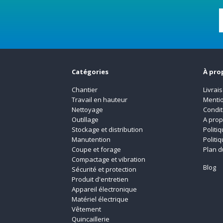
Catégories
À pro
Chantier
Livrai
Travail en hauteur
Mentio
Nettoyage
Condit
Outillage
A pro
Stockage et distribution
Politi
Manutention
Politi
Coupe et forage
Plan d
Compactage et vibration
Blog
Sécurité et protection
Produit d'entretien
Appareil électronique
Matériel électrique
Vêtement
Quincaillerie