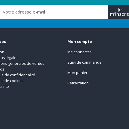
Je
m’inscri
pos
Mon compte
son
Me connecter
ns légales
Suivi de commande
ions générales de ventes
pos
Mon panier
que de confidentialité
que de cookies
Rétractation
u site