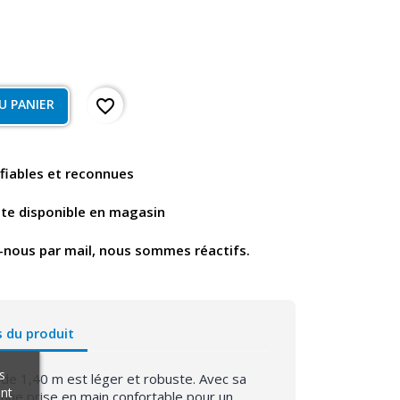
favorite_border
U PANIER
fiables et reconnues
nte disponible en magasin
-nous par mail, nous sommes réactifs.
s du produit
s
 de 1,40 m est léger et robuste. Avec sa
ant
 une prise en main confortable pour un