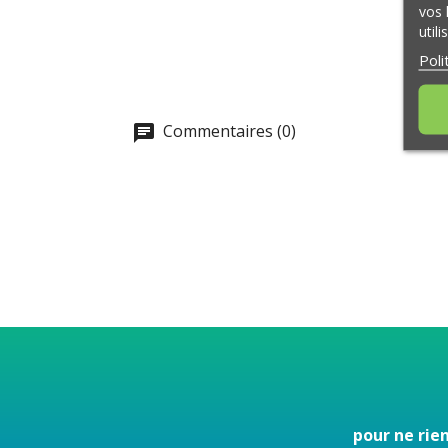
vos 
util
Poli
Commentaires (0)
pour ne rie