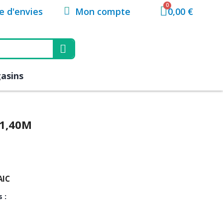
Mon compte
te d'envies
0,00 €
asins
1,40M
AIC
 :