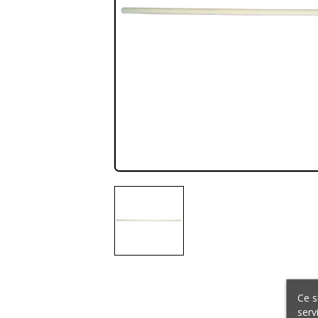
Ce s
serv