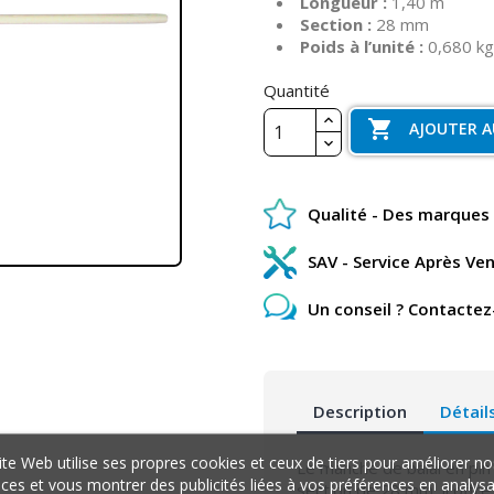
Longueur :
1,40 m
Section :
28 mm
Poids à l’unité :
0,680 kg
Quantité

AJOUTER A
Qualité - Des marques 
SAV - Service Après Ve
Un conseil ? Contactez
Description
Détail
ite Web utilise ses propres cookies et ceux de tiers pour améliorer no
Le manche de balai en pin
ices et vous montrer des publicités liées à vos préférences en analys
section de 28 mm, il offre