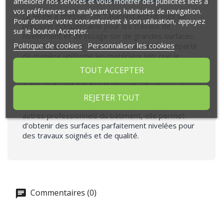
améliorer nos services et vous montrer des publicités liées à
vos préférences en analysant vos habitudes de navigation.
La Règle à dresser 1m Taliaplast est un outil de
Pour donner votre consentement à son utilisation, appuyez
précision indispensable pour les travaux de
sur le bouton Accepter.
nivellement et de lissage sur de grandes surfaces.
Politique de cookies
Personnaliser les cookies
D’une longueur de 1 mètre, elle permet de répartir
de manière uniforme les matériaux tels que le
béton, la chape ou l’enduit, assurant ainsi une
TOUT ACCEPTER
finition lisse et régulière. Fabriquée en aluminium,
cette règle est à la fois légère et robuste, ce qui
garantit une prise en main facile et une longue
REJETER TOUT
durée de vie. Idéale pour les maçons, plaquistes et
autres professionnels du bâtiment, elle permet
d'obtenir des surfaces parfaitement nivelées pour
des travaux soignés et de qualité.
Commentaires (0)