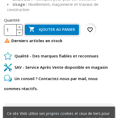
Usage :
Nivellement, maçonnerie et travaux de
construction
Quantité

favorite_border
AJOUTER AU PANIER

Derniers articles en stock
Qualité - Des marques fiables et reconnues
SAV - Service Après Vente disponible en magasin
Un conseil ? Contactez-nous par mail, nous
sommes réactifs.
Description
Détails du produit
Ce site Web utilise ses propres cookies et ceux de tiers pour