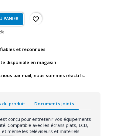
favorite_border
U PANIER
ck
fiables et reconnues
nte disponible en magasin
-nous par mail, nous sommes réactifs.
s du produit
Documents joints
 est conçu pour entretenir vos équipements
ité. Compatible avec les écrans plats, LCD,
s, et même les téléviseurs et matériels