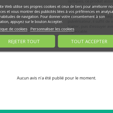
optiques, ce produit assu
dégraissant les surfaces 
ite Web utilise ses propres cookies et ceux de tiers pour améliorer no
rapidement et ne laisse a
ices et vous montrer des publicités liées à vos préférences en analys
propres et nettes à chaque 
habitudes de navigation. Pour donner votre consentement à son
pulvérisateur, il suffit de
isation, appuyez sur le bouton Accepter.
traiter, puis d'essuyer av
tique de cookies
Personnaliser les cookies
impeccable.
REJETER TOUT
TOUT ACCEPTER
Aucun avis n'a été publié pour le moment.