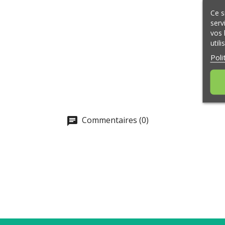
Ce s
serv
vos 
util
Poli
Commentaires (0)