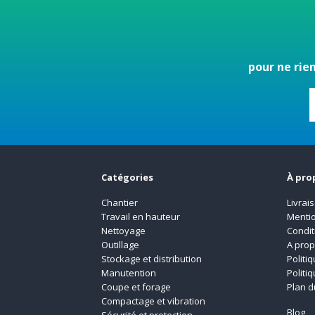
pour ne rie
Catégories
À pro
Chantier
Livrai
Travail en hauteur
Mentio
Nettoyage
Condit
Outillage
A pro
Stockage et distribution
Politi
Manutention
Politi
Coupe et forage
Plan d
Compactage et vibration
Blog