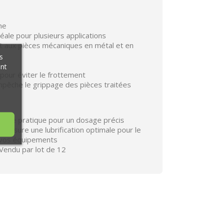
he
éale pour plusieurs applications
 aux pièces mécaniques en métal et en
s
ant
pour éviter le frottement
mpêche le grippage des pièces traitées
Tube pratique pour un dosage précis
:
Assure une lubrification optimale pour le
 vos équipements
Vendu par lot de 12