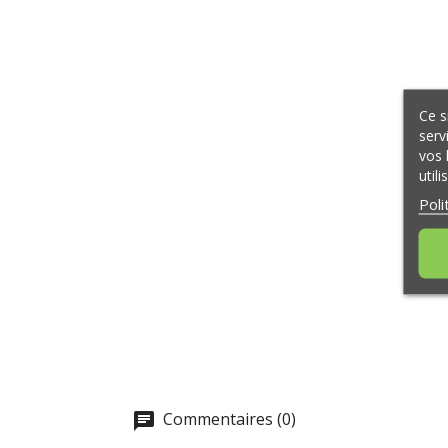
Ce s
serv
vos 
util
Poli
Commentaires (0)