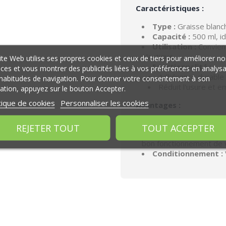
Caractéristiques :
Type :
Graisse blanc
Capacité :
500 ml, id
Utilisation :
Convient
plastique
ite Web utilise ses propres cookies et ceux de tiers pour améliorer no
Fonctionnalité :
ices et vous montrer des publicités liées à vos préférences en analys
Adhérence durable 
habitudes de navigation. Pour donner votre consentement à son
Réduit l'usure et e
isation, appuyez sur le bouton Accepter.
tique de cookies
Personnaliser les cookies
Avantages :
Application facile :
REJETER TOUT
TOUT ACCEPTER
Protection efficace 
bon fonctionnement de
Conditionnement :