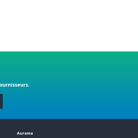
ournisseurs.
s
Aurama