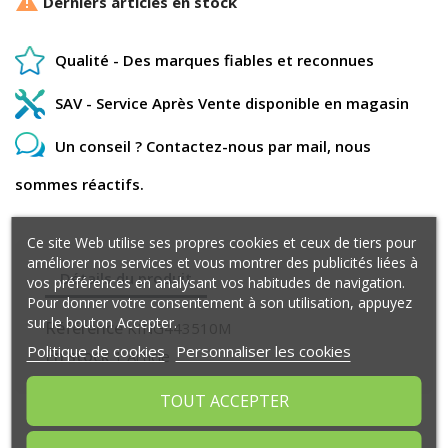

Derniers articles en stock
Qualité - Des marques fiables et reconnues
SAV - Service Après Vente disponible en magasin
Un conseil ? Contactez-nous par mail, nous
sommes réactifs.
Ce site Web utilise ses propres cookies et ceux de tiers pour
améliorer nos services et vous montrer des publicités liées à
Détails du produit
vos préférences en analysant vos habitudes de navigation.
Pour donner votre consentement à son utilisation, appuyez
sur le bouton Accepter.
Référence
KING443510M
Politique de cookies
Personnaliser les cookies
En stock
1 Article
TOUT ACCEPTER