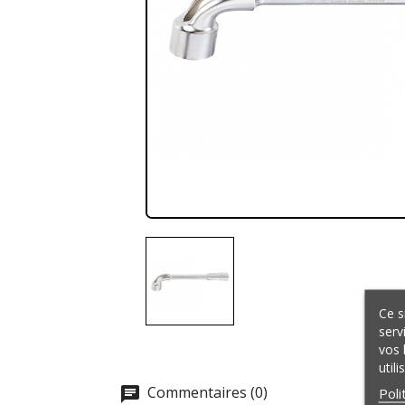
Ce s
serv
vos 
util
Commentaires (0)
Poli