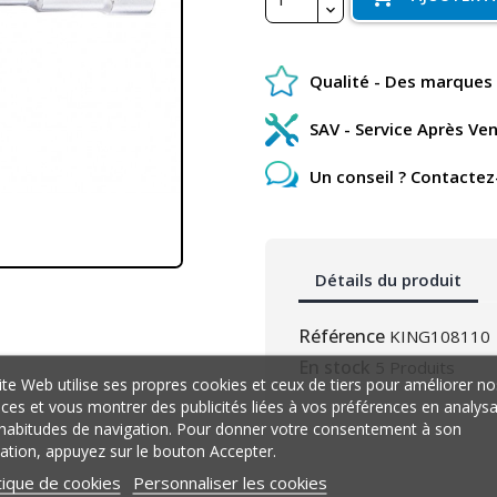
Qualité - Des marques 
SAV - Service Après Ve
Un conseil ? Contactez
Détails du produit
Référence
KING108110
En stock
5 Produits
ite Web utilise ses propres cookies et ceux de tiers pour améliorer no
ices et vous montrer des publicités liées à vos préférences en analys
habitudes de navigation. Pour donner votre consentement à son
isation, appuyez sur le bouton Accepter.
tique de cookies
Personnaliser les cookies