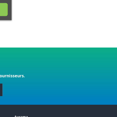
ournisseurs.
s
Aurama