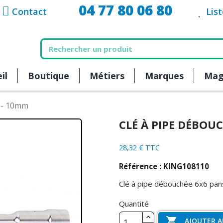
04 77 80 06 80
Contact
Lis
il
Boutique
Métiers
Marques
Mag
 - 10mm
CLÉ À PIPE DÉBOU
28,32 € TTC
Référence : KING108110
Clé à pipe débouchée 6x6 pan
Quantité

AJOUTER A