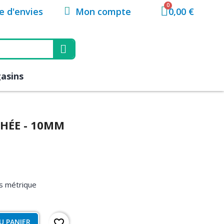
Mon compte
te d'envies
0,00 €
asins
CHÉE - 10MM
s métrique
favorite_border
U PANIER