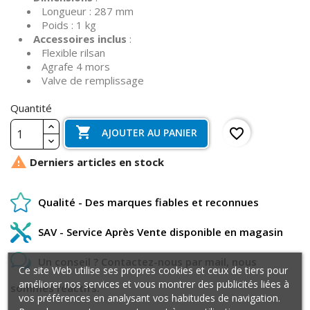
Longueur : 287 mm
Poids : 1 kg
Accessoires inclus
:
Flexible rilsan
Agrafe 4 mors
Valve de remplissage
Quantité

favorite_border
AJOUTER AU PANIER

Derniers articles en stock
Qualité - Des marques fiables et reconnues
SAV - Service Après Vente disponible en magasin
Un conseil ? Contactez-nous par mail, nous
Ce site Web utilise ses propres cookies et ceux de tiers pour
améliorer nos services et vous montrer des publicités liées à
sommes réactifs.
vos préférences en analysant vos habitudes de navigation.