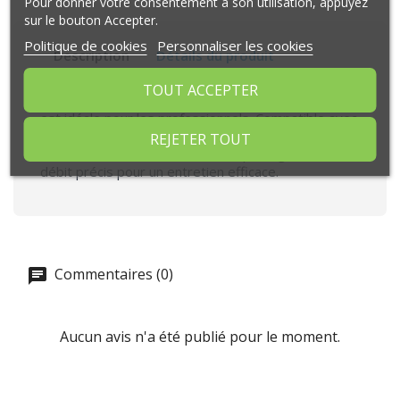
Pour donner votre consentement à son utilisation, appuyez
sur le bouton Accepter.
Politique de cookies
Personnaliser les cookies
Description
Détails du produit
TOUT ACCEPTER
La pompe à graisse à levier DEN 8060014 Sodise
est idéale pour les professionnels. Compatible avec
des cartouches de 400 g et de la graisse en vrac,
REJETER TOUT
elle offre trois méthodes de remplissage et un
débit précis pour un entretien efficace.
Commentaires (0)
Aucun avis n'a été publié pour le moment.