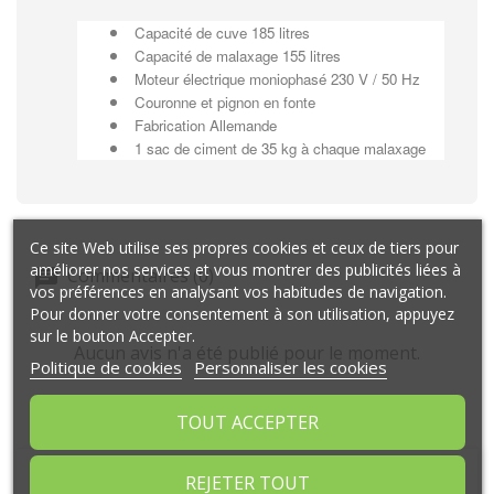
Capacité de cuve 185 litres
Capacité de malaxage 155 litres
Moteur électrique moniophasé 230 V / 50 Hz
Couronne et pignon en fonte
Fabrication Allemande
1 sac de ciment de 35 kg à chaque malaxage
Ce site Web utilise ses propres cookies et ceux de tiers pour
améliorer nos services et vous montrer des publicités liées à
Commentaires (0)
vos préférences en analysant vos habitudes de navigation.
Pour donner votre consentement à son utilisation, appuyez
sur le bouton Accepter.
Aucun avis n'a été publié pour le moment.
Politique de cookies
Personnaliser les cookies
TOUT ACCEPTER
REJETER TOUT
ARTICLES LIÉS