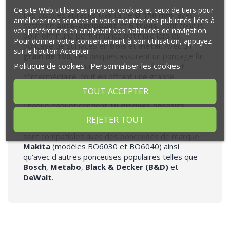
Ce site Web utilise ses propres cookies et ceux de tiers pour
Les disques abrasifs Makita de
Ø 150 mm
, avec
améliorer nos services et vous montrer des publicités liées à
système
auto-agrippant
et
6 trous
, sont conçus
vos préférences en analysant vos habitudes de navigation.
pour offrir une performance optimale lors du
Pour donner votre consentement à son utilisation, appuyez
ponçage de surfaces en
bois
et
métal
. Avec un
sur le bouton Accepter.
grain de 100
, ces disques assurent un ponçage fin
Politique de cookies
Personnaliser les cookies
et précis, idéal pour des travaux de finition et
d'intermédiaire, tout en offrant une grande
durabilité.
TOUT ACCEPTER
Chaque paquet contient
10 disques abrasifs
,
garantissant une utilisation prolongée pour vos
REJETER TOUT
projets de bricolage ou professionnels. Ces disques
sont compatibles avec des ponceuses de marque
Makita
(modèles BO6030 et BO6040) ainsi
qu'avec d'autres ponceuses populaires telles que
Bosch
,
Metabo
,
Black & Decker (B&D)
et
DeWalt
.